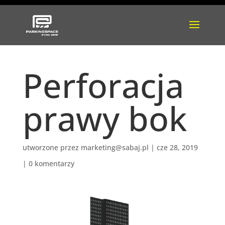
Perforacja
prawy bok
utworzone przez
marketing@sabaj.pl
|
cze 28, 2019
|
0 komentarzy