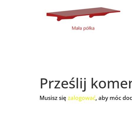
Prześlij kome
Musisz się
zalogować
, aby móc do