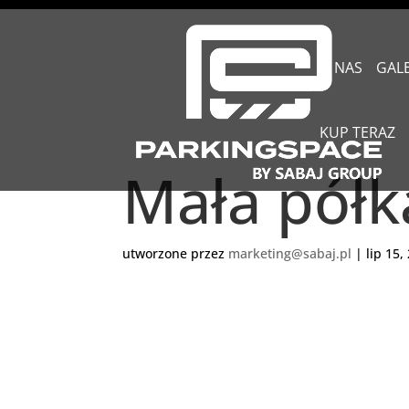
O NAS
GAL
KUP TERAZ
Mała półk
utworzone przez
marketing@sabaj.pl
|
lip 15,